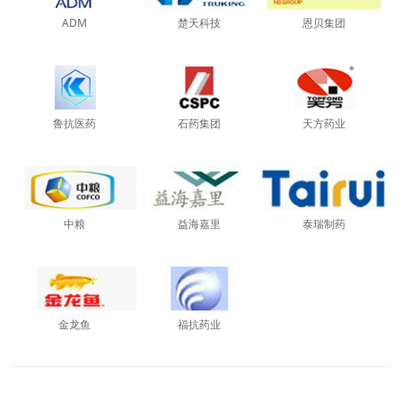
ADM
楚天科技
恩贝集团
鲁抗医药
石药集团
天方药业
中粮
益海嘉里
泰瑞制药
金龙鱼
福抗药业