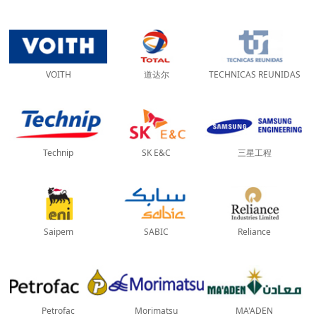
VOITH
道达尔
TECHNICAS REUNIDAS
Technip
SK E&C
三星工程
Saipem
SABIC
Reliance
Petrofac
Morimatsu
MA'ADEN