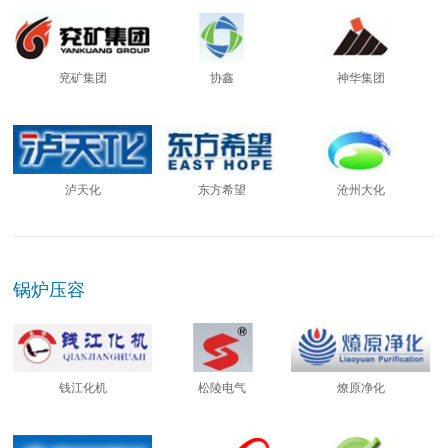
兖矿集团
协鑫
神华集团
泸天化
东方希望
沧州大化
锅炉压容
钱江化机
松陵电气
燎原净化